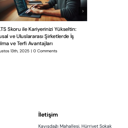
ABD’de Sporcu 
 Skoru ile Kariyerinizi Yükseltin:
Öğrenciler ve 
l ve Uluslararası Şirketlerde İş
a ve Terfi Avantajları
Eylül 30th, 2025
os 13th, 2025
|
0 Comments
İletişim
Kayışdağı Mahallesi, Hürriyet Sokak