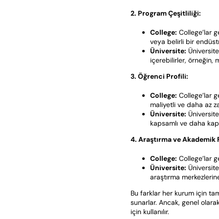
2. Program Çeşitliliği:
College:
College’lar g
veya belirli bir endüst
Üniversite:
Üniversite
içerebilirler, örneğin,
3. Öğrenci Profili:
College:
College’lar g
maliyetli ve daha az z
Üniversite:
Üniversite
kapsamlı ve daha kaps
4. Araştırma ve Akademik F
College:
College’lar ge
Üniversite:
Üniversite
araştırma merkezlerine
Bu farklar her kurum için tam
sunarlar. Ancak, genel olarak
için kullanılır.