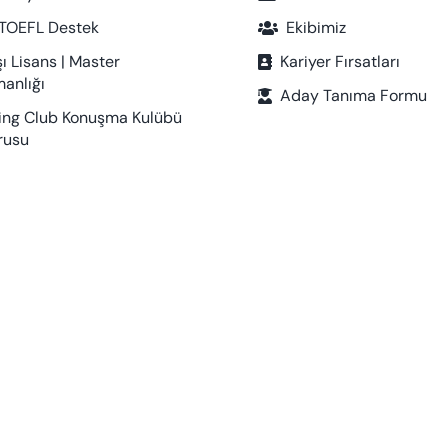
| TOEFL Destek
Ekibimiz
şı Lisans | Master
Kariyer Fırsatları
anlığı
Aday Tanıma Formu
ing Club Konuşma Kulübü
rusu