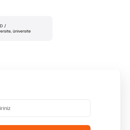
hD
/
ersite
,
üniversite