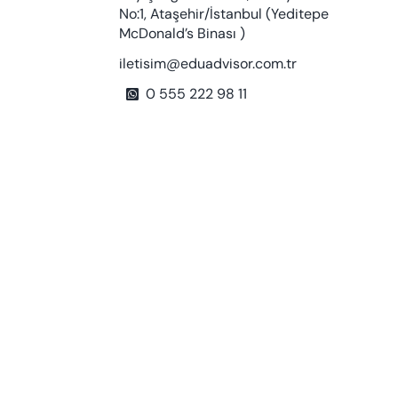
No:1, Ataşehir/İstanbul (Yeditepe
McDonald’s Binası )
iletisim@eduadvisor.com.tr
0 555 222 98 11