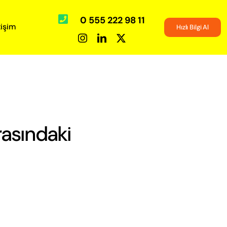
0 555 222 98 11
tişim
Hızlı Bilgi Al
rasındaki