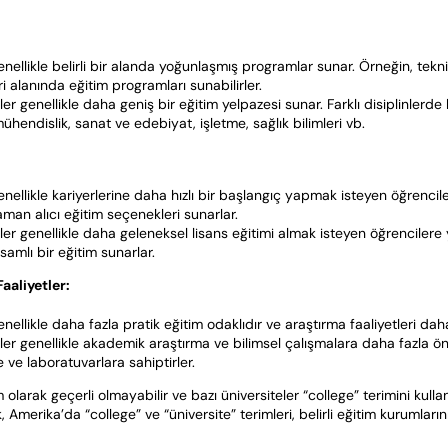
enellikle belirli bir alanda yoğunlaşmış programlar sunar. Örneğin, tekni
ri alanında eğitim programları sunabilirler.
ler genellikle daha geniş bir eğitim yelpazesi sunar. Farklı disiplinler
 mühendislik, sanat ve edebiyat, işletme, sağlık bilimleri vb.
enellikle kariyerlerine daha hızlı bir başlangıç yapmak isteyen öğrencil
aman alıcı eğitim seçenekleri sunarlar.
ler genellikle daha geleneksel lisans eğitimi almak isteyen öğrencilere y
amlı bir eğitim sunarlar.
aaliyetler:
nellikle daha fazla pratik eğitim odaklıdır ve araştırma faaliyetleri daha
ler genellikle akademik araştırma ve bilimsel çalışmalara daha fazla öne
 ve laboratuvarlara sahiptirler.
 olarak geçerli olmayabilir ve bazı üniversiteler “college” terimini kulla
, Amerika’da “college” ve “üniversite” terimleri, belirli eğitim kurumlar