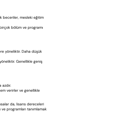
k beceriler, mesleki eğitim
de birçok bölüm ve programı
ere yöneliktir. Daha düşük
öneliktir. Genellikle geniş
 azdır.
m verirler ve genellikle
nsalar da, lisans dereceleri
ını ve programları tanımlamak